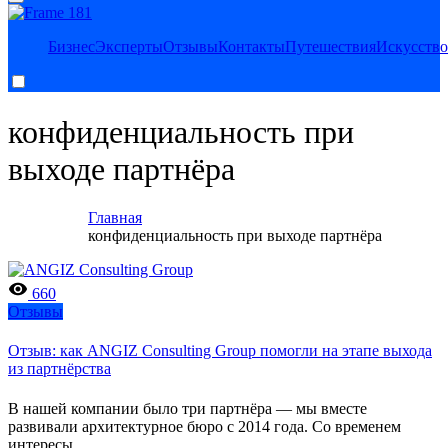
Legat Herald новости
Legat Herald — актуальные новости, аналитика и вдохновение
Бизнес
Эксперты
Отзывы
Контакты
Путешествия
Искусство
для стартапов. Помогаем предпринимателям и инвесторам
ориентироваться в мире инновационного бизнеса.
конфиденциальность при
выходе партнёра
Главная
конфиденциальность при выходе партнёра
660
Отзывы
Отзыв: как ANGIZ Consulting Group помогли на этапе выхода
из партнёрства
В нашей компании было три партнёра — мы вместе
развивали архитектурное бюро с 2014 года. Со временем
интересы…