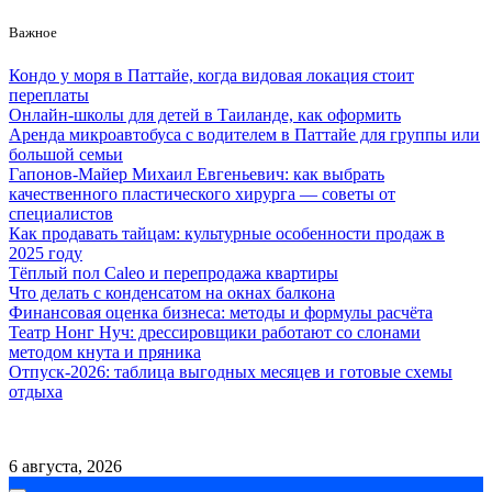
Skip
Важное
to
content
Кондо у моря в Паттайе, когда видовая локация стоит
переплаты
Онлайн-школы для детей в Таиланде, как оформить
Аренда микроавтобуса с водителем в Паттайе для группы или
большой семьи
Гапонов-Майер Михаил Евгеньевич: как выбрать
качественного пластического хирурга — советы от
специалистов
Как продавать тайцам: культурные особенности продаж в
2025 году
Тёплый пол Caleo и перепродажа квартиры
Что делать с конденсатом на окнах балкона
Финансовая оценка бизнеса: методы и формулы расчёта
Театр Нонг Нуч: дрессировщики работают со слонами
методом кнута и пряника
Отпуск-2026: таблица выгодных месяцев и готовые схемы
отдыха
Контакты
Сотрудничество
6 августа, 2026