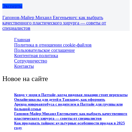
Эксперты
Гапонов-Майер Михаил Евгеньевич: как выбрать
качественного пластического хирурга — советы от
специалистов
Главная
Политика в отношении cookie-файлов
Пользовательское соглашение
Контентная политика
Сотрудничество
Контакты
Новое на сайте
Кондо у моря в Паттайе, когда видовая локация стоит переплаты
Онлайн-школы для детей в Таиланде, как оформить
Аренда микроавтобуса с водителем в Паттайе для группы или
большой семьи
Гапонов-Майер Михаил Евгеньевич: как выбрать качественного
пластического хирурга — советы от специалистов
Как продавать тайцам: культурные особенности продаж в 2025
году