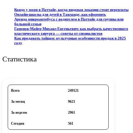
Кондо у моря в Паттайе, когда видовая локация стоит переплаты
Онлайн-школы для детей в Таиланде, как оформить
Аренда микроавтобуса с водителем в Паттайе для группы или
большой семьи
Гапонов-Майер Михаил Евгеньевич: как выбрать качественного
пластического хирурга — советы от специалистов
Как продавать тайцам: культурные особенности продаж в 2025
году
Статистика
Всего
249121
За месяц
9621
За неделю
2961
Сегодня
561