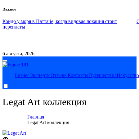
Важное
Кондо у моря в Паттайе, когда видовая локация стоит
О
переплаты
Контакты
Сотрудничество
6 августа, 2026
Legat Herald новости
Legat Herald — актуальные новости, аналитика и вдохновение
Бизнес
Эксперты
Отзывы
Контакты
Путешествия
Искусство
для стартапов. Помогаем предпринимателям и инвесторам
ориентироваться в мире инновационного бизнеса.
Legat Art коллекция
Главная
Legat Art коллекция