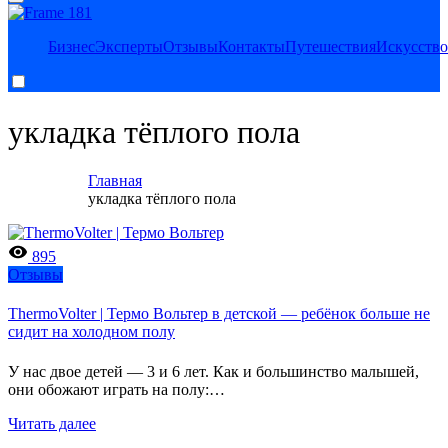
Legat Herald новости
Legat Herald — актуальные новости, аналитика и вдохновение
Бизнес
Эксперты
Отзывы
Контакты
Путешествия
Искусство
для стартапов. Помогаем предпринимателям и инвесторам
ориентироваться в мире инновационного бизнеса.
укладка тёплого пола
Главная
укладка тёплого пола
895
Отзывы
ThermoVolter | Термо Вольтер в детской — ребёнок больше не
сидит на холодном полу
У нас двое детей — 3 и 6 лет. Как и большинство малышей,
они обожают играть на полу:…
Читать далее