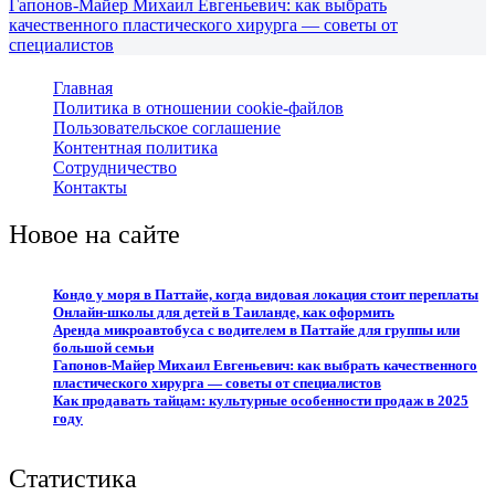
Гапонов-Майер Михаил Евгеньевич: как выбрать
качественного пластического хирурга — советы от
специалистов
Главная
Политика в отношении cookie-файлов
Пользовательское соглашение
Контентная политика
Сотрудничество
Контакты
Новое на сайте
Кондо у моря в Паттайе, когда видовая локация стоит переплаты
Онлайн-школы для детей в Таиланде, как оформить
Аренда микроавтобуса с водителем в Паттайе для группы или
большой семьи
Гапонов-Майер Михаил Евгеньевич: как выбрать качественного
пластического хирурга — советы от специалистов
Как продавать тайцам: культурные особенности продаж в 2025
году
Статистика