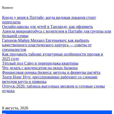
Skip
Важное
to
content
Кондо у моря в Паттайе, когда видовая локация стоит
переплаты
Онлайн-школы для детей в Таиланде, как оформить
Аренда микроавтобуса с водителем в Паттайе для группы или
большой семьи
Гапонов-Майер Михаил Евгеньевич: как выбрать
качественного пластического хирурга — советы от
специалистов
Как продавать тайцам: культурные особенности продаж в
2025 году
Тёплый пол Caleo и перепродажа квартиры
Что делать с конденсатом на окнах балкона
Финансовая оценка бизнеса: методы и формулы расчёта
Театр Нонг Нуч: дрессировщики работают со слонами
методом кнута и пряника
Отпуск-2026: таблица выгодных месяцев и готовые схемы
отдыха
Контакты
Сотрудничество
8 августа, 2026