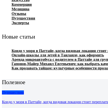
Коммерция
Медицина
Отзывы
Путешествия
Эксперты
Новые статьи
Кондо у моря в Паттайе, когда видовая локация стоит
Онлайн-школы для детей в Таиланде, как оформить
Аренда микроавтобуса с водителем в Паттайе для гру
Гапонов-Майер Михаил Евгеньевич: как выбрать каче
Как продавать тайцам: культурные особенности прода
Полезное
Путешествия
Кондо у моря в Паттайе, когда видовая локация стоит переплат