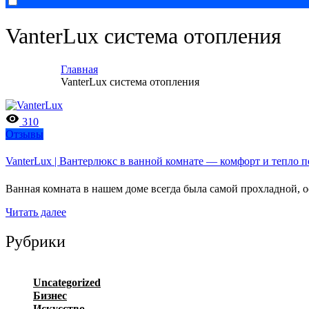
VanterLux система отопления
Главная
VanterLux система отопления
310
Отзывы
VanterLux | Вантерлюкс в ванной комнате — комфорт и тепло 
Ванная комната в нашем доме всегда была самой прохладной,
Читать далее
Рубрики
Uncategorized
Бизнес
Искусство