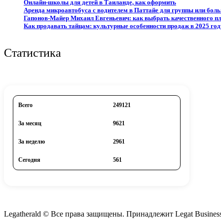
Онлайн-школы для детей в Таиланде, как оформить
Аренда микроавтобуса с водителем в Паттайе для группы или бол
Гапонов-Майер Михаил Евгеньевич: как выбрать качественного пл
Как продавать тайцам: культурные особенности продаж в 2025 год
Статистика
Всего
249121
За месяц
9621
За неделю
2961
Сегодня
561
Legatherald © Все права защищены. Принадлежит Legat Busines