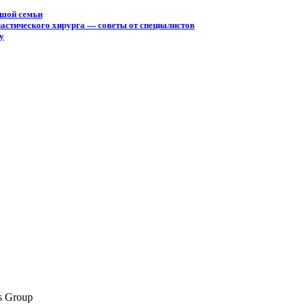
ьшой семьи
астического хирурга — советы от специалистов
у
s Group