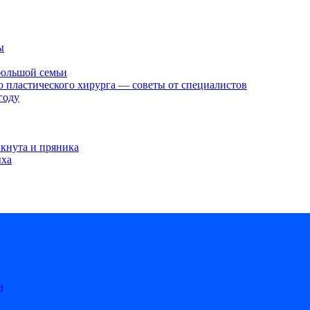
ы
большой семьи
о пластического хирурга — советы от специалистов
году
 кнута и пряника
ыха
 для стартапов. Помогаем предпринимателям и инвесторам ориен
а