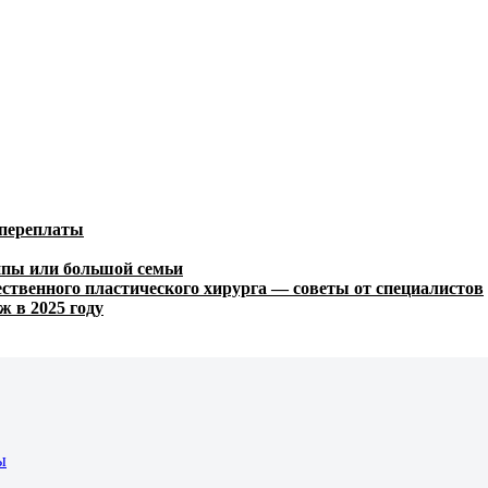
 переплаты
ппы или большой семьи
ственного пластического хирурга — советы от специалистов
ж в 2025 году
ы