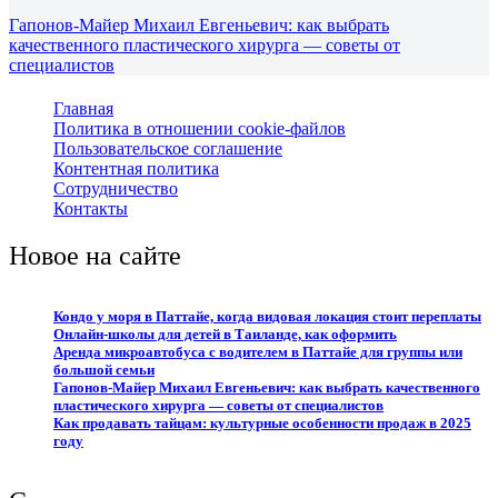
Гапонов-Майер Михаил Евгеньевич: как выбрать
качественного пластического хирурга — советы от
специалистов
Главная
Политика в отношении cookie-файлов
Пользовательское соглашение
Контентная политика
Сотрудничество
Контакты
Новое на сайте
Кондо у моря в Паттайе, когда видовая локация стоит переплаты
Онлайн-школы для детей в Таиланде, как оформить
Аренда микроавтобуса с водителем в Паттайе для группы или
большой семьи
Гапонов-Майер Михаил Евгеньевич: как выбрать качественного
пластического хирурга — советы от специалистов
Как продавать тайцам: культурные особенности продаж в 2025
году