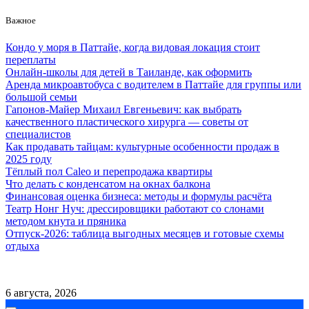
Skip
Важное
to
content
Кондо у моря в Паттайе, когда видовая локация стоит
переплаты
Онлайн-школы для детей в Таиланде, как оформить
Аренда микроавтобуса с водителем в Паттайе для группы или
большой семьи
Гапонов-Майер Михаил Евгеньевич: как выбрать
качественного пластического хирурга — советы от
специалистов
Как продавать тайцам: культурные особенности продаж в
2025 году
Тёплый пол Caleo и перепродажа квартиры
Что делать с конденсатом на окнах балкона
Финансовая оценка бизнеса: методы и формулы расчёта
Театр Нонг Нуч: дрессировщики работают со слонами
методом кнута и пряника
Отпуск-2026: таблица выгодных месяцев и готовые схемы
отдыха
Контакты
Сотрудничество
6 августа, 2026