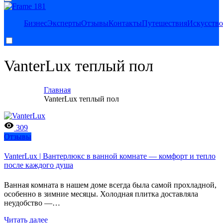
Legat Herald новости
Legat Herald — актуальные новости, аналитика и вдохновение
Бизнес
Эксперты
Отзывы
Контакты
Путешествия
Искусство
для стартапов. Помогаем предпринимателям и инвесторам
ориентироваться в мире инновационного бизнеса.
VanterLux теплый пол
Главная
VanterLux теплый пол
309
Отзывы
VanterLux | Вантерлюкс в ванной комнате — комфорт и тепло
после каждого душа
Ванная комната в нашем доме всегда была самой прохладной,
особенно в зимние месяцы. Холодная плитка доставляла
неудобство —…
Читать далее